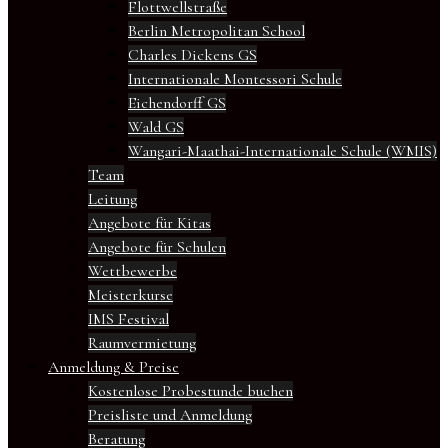
Flottwellstraße
Berlin Metropolitan School
Charles Dickens GS
Internationale Montessori Schule
Eichendorff GS
Wald GS
Wangari-Maathai-Internationale Schule (WMIS)
Team
Leitung
Angebote für Kitas
Angebote für Schulen
Wettbewerbe
Meisterkurse
IMS Festival
Raumvermietung
Anmeldung & Preise
Kostenlose Probestunde buchen
Preisliste und Anmeldung
Beratung