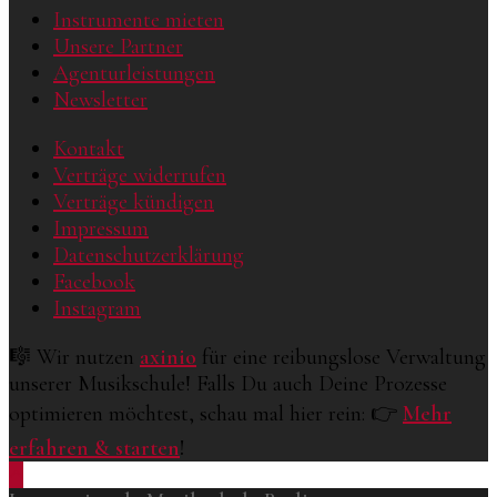
Instrumente mieten
Unsere Partner
Agenturleistungen
Newsletter
Kontakt
Verträge widerrufen
Verträge kündigen
Impressum
Datenschutzerklärung
Facebook
Instagram
🎼 Wir nutzen
axinio
für eine reibungslose Verwaltung
unserer Musikschule! Falls Du auch Deine Prozesse
optimieren möchtest, schau mal hier rein: 👉
Mehr
erfahren & starten
!