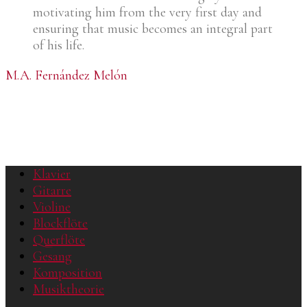
motivating him from the very first day and
ensuring that music becomes an integral part
of his life.
M.A. Fernández Melón
Klavier
Gitarre
Violine
Blockflöte
Querflöte
Gesang
Komposition
Musiktheorie