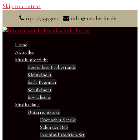
Skip to content
030 27595300
info@ims-berlin.de
Home
Aktuelles
Musikunterricht
Kostenlose Probestunde
Kleinkinder
Early Beginner
Schulkinder
Erwachsene
Musikschule
Unterrichtsorte
Eisenacher Straße
Salon der IMS
Joachim-Friedrich-Str.