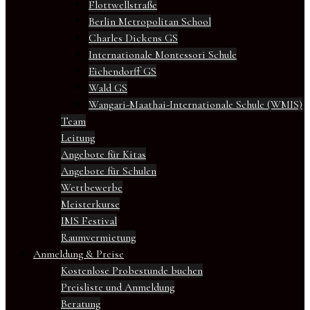
Flottwellstraße
Berlin Metropolitan School
Charles Dickens GS
Internationale Montessori Schule
Eichendorff GS
Wald GS
Wangari-Maathai-Internationale Schule (WMIS)
Team
Leitung
Angebote für Kitas
Angebote für Schulen
Wettbewerbe
Meisterkurse
IMS Festival
Raumvermietung
Anmeldung & Preise
Kostenlose Probestunde buchen
Preisliste und Anmeldung
Beratung