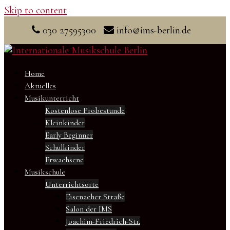
Skip to content
030 27595300
info@ims-berlin.de
Home
Aktuelles
Musikunterricht
Kostenlose Probestunde
Kleinkinder
Early Beginner
Schulkinder
Erwachsene
Musikschule
Unterrichtsorte
Eisenacher Straße
Salon der IMS
Joachim-Friedrich-Str.