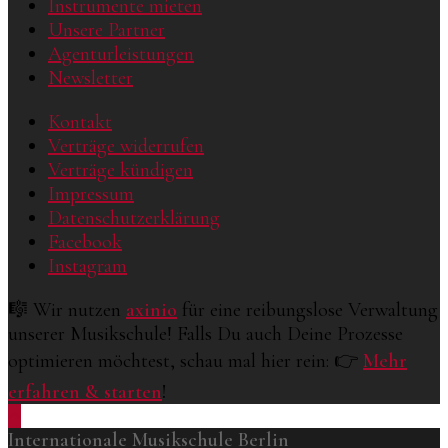
Instrumente mieten
Unsere Partner
Agenturleistungen
Newsletter
Kontakt
Verträge widerrufen
Verträge kündigen
Impressum
Datenschutzerklärung
Facebook
Instagram
🎼 Wir nutzen
axinio
für eine reibungslose Verwaltung
unserer Musikschule! Falls Du auch Deine Prozesse
optimieren möchtest, schau mal hier rein: 👉
Mehr
erfahren & starten
!
Internationale Musikschule Berlin