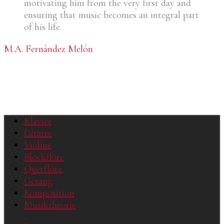
motivating him from the very first day and
ensuring that music becomes an integral part
of his life.
M.A. Fernández Melón
Klavier
Gitarre
Violine
Blockflöte
Querflöte
Gesang
Komposition
Musiktheorie