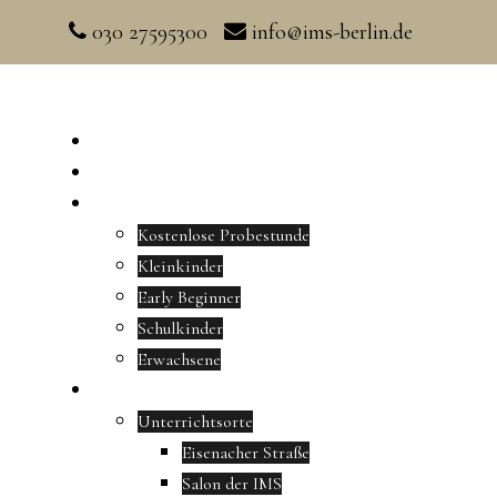
030 27595300
info@ims-berlin.de
Home
Aktuelles
Musikunterricht
Kostenlose Probestunde
Kleinkinder
Early Beginner
Schulkinder
Erwachsene
Musikschule
Unterrichtsorte
Eisenacher Straße
Salon der IMS