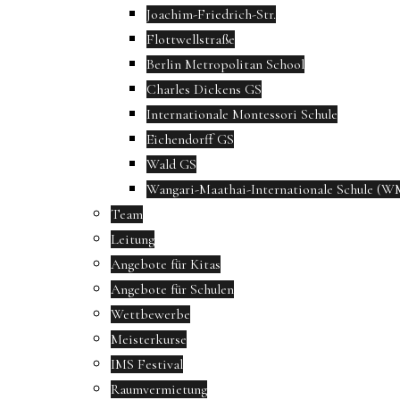
Joachim-Friedrich-Str.
Flottwellstraße
Berlin Metropolitan School
Charles Dickens GS
Internationale Montessori Schule
Eichendorff GS
Wald GS
Wangari-Maathai-Internationale Schule (W
Team
Leitung
Angebote für Kitas
Angebote für Schulen
Wettbewerbe
Meisterkurse
IMS Festival
Raumvermietung