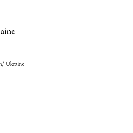
raine
in/ Ukraine