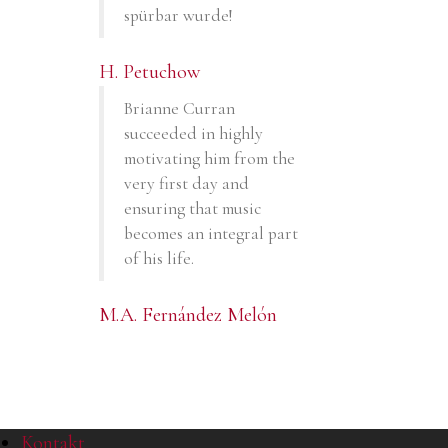
spürbar wurde!
H. Petuchow
Brianne Curran
succeeded in highly
motivating him from the
very first day and
ensuring that music
becomes an integral part
of his life.
M.A. Fernández Melón
Kontakt