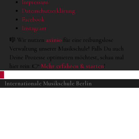
Impressum
Datenschutzerklärung
Facebook
Instagram
🎼 Wir nutzen
axinio
für eine reibungslose
Verwaltung unserer Musikschule! Falls Du auch
Deine Prozesse optimieren möchtest, schau mal
hier rein: 👉
Mehr erfahren & starten
!
Internationale Musikschule Berlin