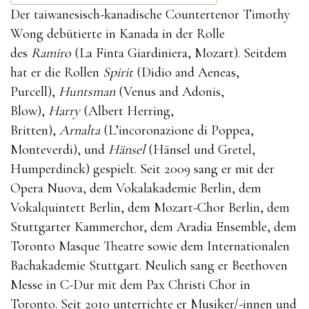
Der taiwanesisch-kanadische Countertenor Timothy
Wong debütierte in Kanada in der Rolle
des
Ramiro
(La Finta Giardiniera, Mozart). Seitdem
hat er die Rollen
Spirit
(Didio and Aeneas,
Purcell),
Huntsman
(Venus and Adonis,
Blow),
Harry
(Albert Herring,
Britten),
Arnalta
(L’incoronazione di Poppea,
Monteverdi), und
Hänsel
(Hänsel und Gretel,
Humperdinck) gespielt. Seit 2009 sang er mit der
Opera Nuova, dem Vokalakademie Berlin, dem
Vokalquintett Berlin, dem Mozart-Chor Berlin, dem
Stuttgarter Kammerchor, dem Aradia Ensemble, dem
Toronto Masque Theatre sowie dem Internationalen
Bachakademie Stuttgart. Neulich sang er Beethoven
Messe in C-Dur mit dem Pax Christi Chor in
Toronto. Seit 2010 unterrichte er Musiker/-innen und