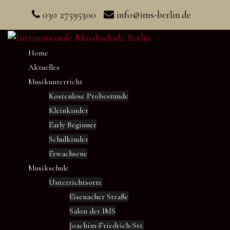
Skip
030 27595300
info@ims-berlin.de
to
content
Home
Aktuelles
Musikunterricht
Kostenlose Probestunde
Kleinkinder
Early Beginner
Schulkinder
Erwachsene
Musikschule
Unterrichtsorte
Eisenacher Straße
Salon der IMS
Joachim-Friedrich-Str.