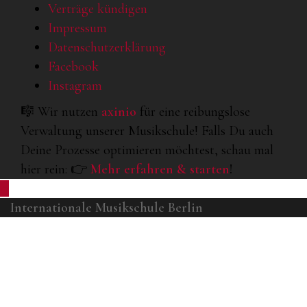
Verträge kündigen
Impressum
Datenschutzerklärung
Facebook
Instagram
🎼 Wir nutzen
axinio
für eine reibungslose
Verwaltung unserer Musikschule! Falls Du auch
Deine Prozesse optimieren möchtest, schau mal
hier rein: 👉
Mehr erfahren & starten
!
Internationale Musikschule Berlin