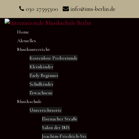
Skip
030 27595300
info@ims-berlin.de
to
content
Home
Aktuelles
Musikunterricht
Kostenlose Probestunde
Kleinkinder
Early Beginner
Schulkinder
Erwachsene
Musikschule
Unterrichtsorte
Eisenacher Straße
Salon der IMS
Joachim-Friedrich-Str.