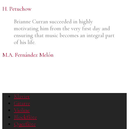
H. Petuchow
Brianne Curran succeeded in highly
motivating him from the very first day and
ensuring that music becomes an integral part
of his life.
M.A. Fernández Melón
Klavier
Gitarre
Violine
Blockflöte
Querflöte