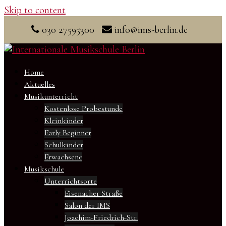
Skip to content
030 27595300
info@ims-berlin.de
Home
Aktuelles
Musikunterricht
Kostenlose Probestunde
Kleinkinder
Early Beginner
Schulkinder
Erwachsene
Musikschule
Unterrichtsorte
Eisenacher Straße
Salon der IMS
Joachim-Friedrich-Str.