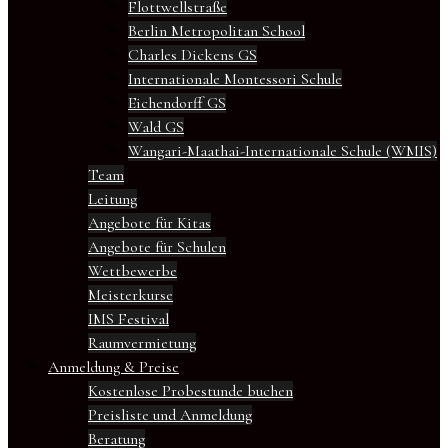
Flottwellstraße
Berlin Metropolitan School
Charles Dickens GS
Internationale Montessori Schule
Eichendorff GS
Wald GS
Wangari-Maathai-Internationale Schule (WMIS)
Team
Leitung
Angebote für Kitas
Angebote für Schulen
Wettbewerbe
Meisterkurse
IMS Festival
Raumvermietung
Anmeldung & Preise
Kostenlose Probestunde buchen
Preisliste und Anmeldung
Beratung