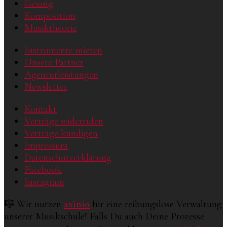
Gesang
Komposition
Musiktheorie
Instrumente mieten
Unsere Partner
Agenturleistungen
Newsletter
Kontakt
Verträge widerrufen
Verträge kündigen
Impressum
Datenschutzerklärung
Facebook
Instagram
🎼 Wir nutzen
axinio
für eine reibungslose Verwaltung
unserer Musikschule! Falls Du auch Deine Prozesse