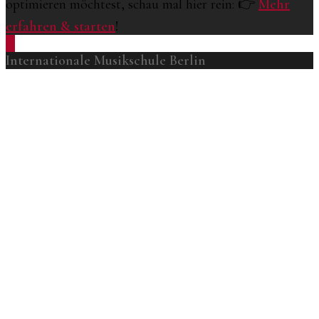
optimieren möchtest, schau mal hier rein: 👉
Mehr
erfahren & starten
!
Internationale Musikschule Berlin