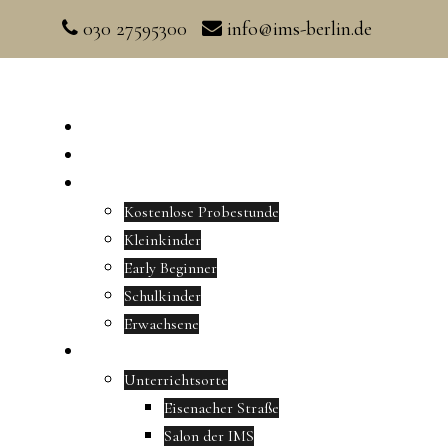
030 27595300
info@ims-berlin.de
Home
Aktuelles
Musikunterricht
Kostenlose Probestunde
Kleinkinder
Early Beginner
Schulkinder
Erwachsene
Musikschule
Unterrichtsorte
Eisenacher Straße
Salon der IMS