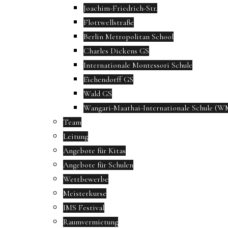
Joachim-Friedrich-Str.
Flottwellstraße
Berlin Metropolitan School
Charles Dickens GS
Internationale Montessori Schule
Eichendorff GS
Wald GS
Wangari-Maathai-Internationale Schule (W
Team
Leitung
Angebote für Kitas
Angebote für Schulen
Wettbewerbe
Meisterkurse
IMS Festival
Raumvermietung