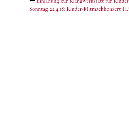
Post
Einladung zur Klangwerkstatt für Kinder
Sonntag 22.4.18: Kinder-Mitmachkonzer
navigation