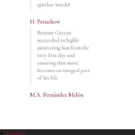
spürbar wurde!
H. Petuchow
Brianne Curran
succeeded in highly
motivating him from the
very first day and
ensuring that music
becomes an integral part
of his life.
M.A. Fernández Melón
Kontakt