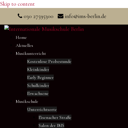
Skip to content
030 27595300
info@ims-berlin.de
Home
Aktuelles
Musikunterricht
Kostenlose Probestunde
Kleinkinder
Early Beginner
Schulkinder
Erwachsene
Musikschule
Unterrichtsorte
Eisenacher Straße
Salon der IMS