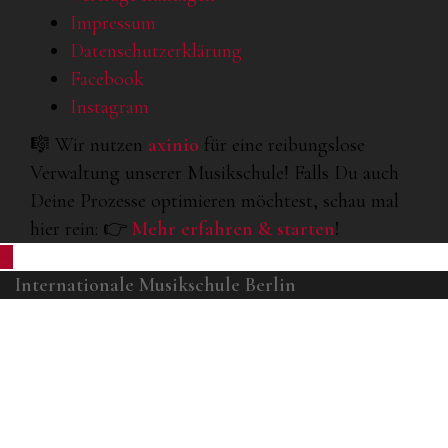
Impressum
Datenschutzerklärung
Facebook
Instagram
🎼 Wir nutzen
axinio
für eine reibungslose
Verwaltung unserer Musikschule! Falls Du auch
Deine Prozesse optimieren möchtest, schau mal
hier rein: 👉
Mehr erfahren & starten
!
Internationale Musikschule Berlin